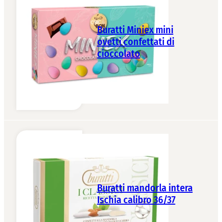
Buratti Miniex mini
ovetti confettati di
cioccolato
Buratti mandorla intera
Ischia calibro 36/37