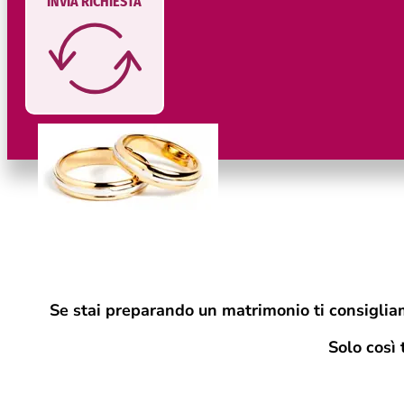
INVIA RICHIESTA
Se stai preparando un matrimonio ti consigliam
Solo cos
ì