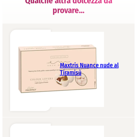
Qualche altra dolcezza da
provare...
Maxtris Nuance nude al
Tiramisù