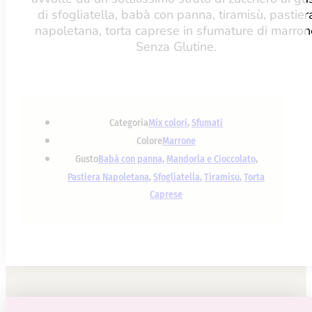
di sfogliatella, babà con panna, tiramisù, pastier
napoletana, torta caprese in sfumature di marron
Senza Glutine.
Categoria
Mix colori
,
Sfumati
Colore
Marrone
Gusto
Babà con panna
,
Mandorla e Cioccolato
,
Pastiera Napoletana
,
Sfogliatella
,
Tiramisu
,
Torta
Caprese