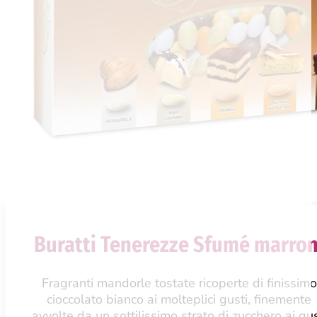
Buratti Tenerezze Sfumé marro
Fragranti mandorle tostate ricoperte di finissimo
cioccolato bianco ai molteplici gusti, finemente
avvolte da un sottilissimo strato di zucchero ai gus