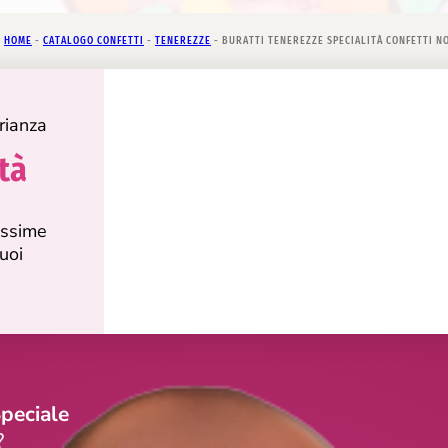
HOME
-
CATALOGO CONFETTI
-
TENEREZZE
-
BURATTI TENEREZZE SPECIALITÀ CONFETTI N
rianza
tà
tissime
uoi
peciale
?