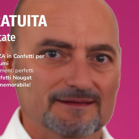
ATUITA
tate
in Confetti per
iumi
menti perfetti
fetti Nougat
 memorabile
!