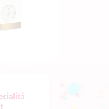
prodotto che stai cercando e premi 
ecialità
t