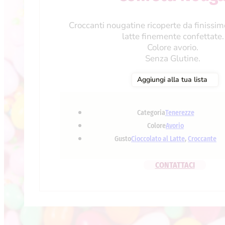
Croccanti nougatine ricoperte da finissimo
latte finemente confettate.
Colore avorio.
Senza Glutine.
Aggiungi alla tua lista
Categoria
Tenerezze
Colore
Avorio
Gusto
Cioccolato al Latte
,
Croccante
CONTATTACI