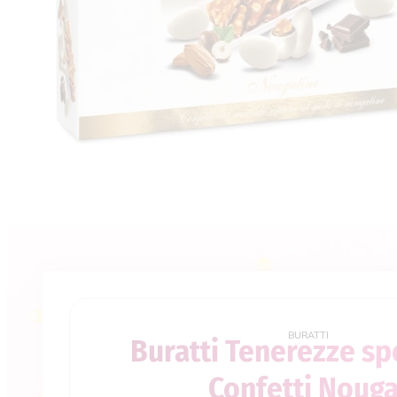
Inserisci una caratteristica del 
Cerca
×
BURATTI
Buratti Tenerezze sp
Confetti Nouga