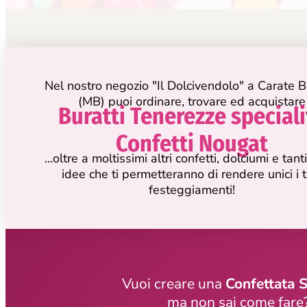
Nel nostro negozio "Il Dolcivendolo" a Carate B
(MB) puoi ordinare, trovare ed acquistare
Buratti Tenerezze speciali
Confetti Nougat
...oltre a moltissimi altri confetti, dolciumi e tan
idee che ti permetteranno di rendere unici i t
festeggiamenti!
Vuoi creare una
Confettata S
ma non sai come fare