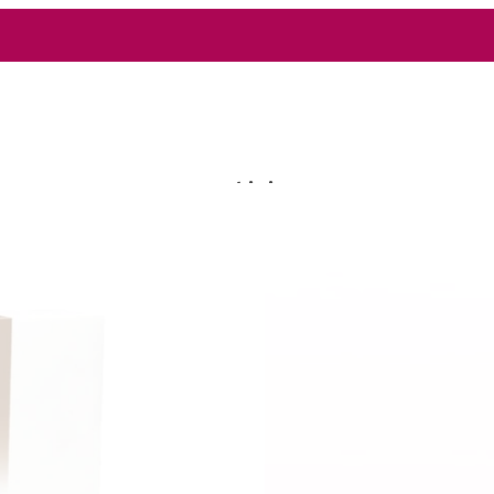
Chi siamo
Catalogo Confetti
Torte di Caramelle
Bomboniere
News
Contatti