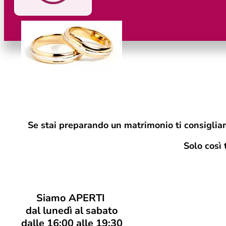
Se stai preparando un matrimonio ti consigliam
Solo cos
ì
Siamo APERTI
dal lunedì al sabato
dalle 16:00 alle 19:30