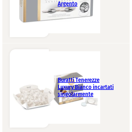
Argento
Buratti Tenerezze
Luxury Bianco incartati
singolarmente