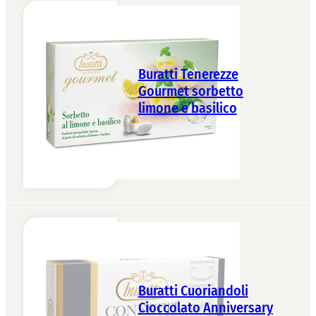
Buratti Tenerezze
Gourmet sorbetto
limone e basilico
Buratti Cuoriandoli
Cioccolato Anniversary