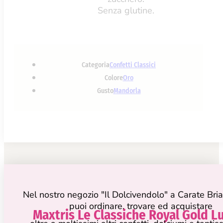
Senza glutine.
Categoria
Confetti Classici
Colore
Oro
Gusto
Mandorla
Nel nostro negozio "Il Dolcivendolo" a Carate Bri
puoi ordinare, trovare ed acquistare
Maxtris Le Classiche Royal Gold L