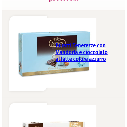
Buratti Tenerezze con
Mandorla e cioccolato
al latte colore azzurro