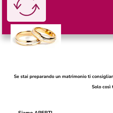
Se stai preparando un matrimonio ti consigliam
Solo cos
ì
Siamo APERTI