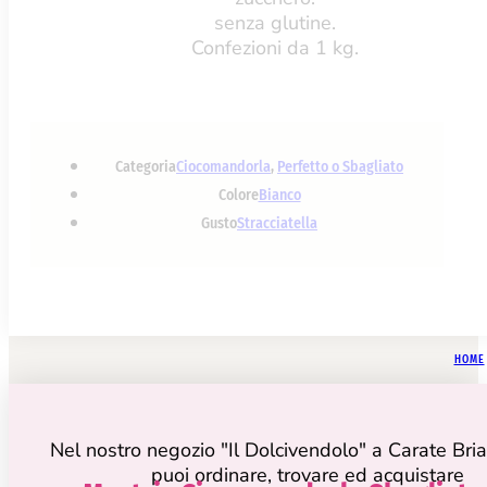
senza glutine.
Confezioni da 1 kg.
Categoria
Ciocomandorla
,
Perfetto o Sbagliato
Colore
Bianco
Gusto
Stracciatella
HOME
Nel nostro negozio "Il Dolcivendolo" a Carate Bri
puoi ordinare, trovare ed acquistare