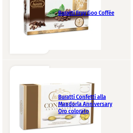
Buratti Fruy Goo Coffée
Buratti Confetti alla
Mandorla Anniversary
Oro colorato