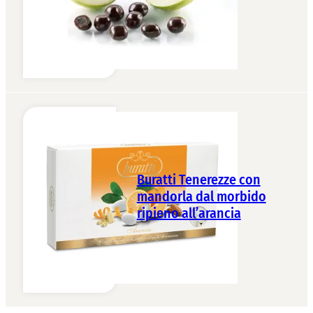
Buratti Tenerezze con
mandorla dal morbido
ripieno all’arancia