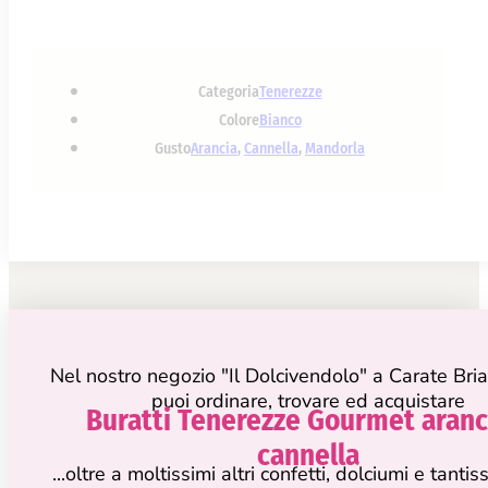
Categoria
Tenerezze
Colore
Bianco
Gusto
Arancia
,
Cannella
,
Mandorla
Nel nostro negozio "Il Dolcivendolo" a Carate Bri
puoi ordinare, trovare ed acquistare
Buratti Tenerezze Gourmet aranc
cannella
...oltre a moltissimi altri confetti, dolciumi e tanti